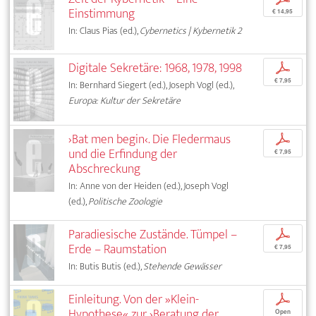
Einstimmung
€ 14,95
In: Claus Pias (ed.),
Cybernetics | Kybernetik 2
Digitale Sekretäre: 1968, 1978, 1998
p
€ 7,95
In: Bernhard Siegert (ed.), Joseph Vogl (ed.),
Europa: Kultur der Sekretäre
›Bat men begin‹. Die Fledermaus
p
und die Erfindung der
€ 7,95
Abschreckung
In: Anne von der Heiden (ed.), Joseph Vogl
(ed.),
Politische Zoologie
Paradiesische Zustände. Tümpel –
p
Erde – Raumstation
€ 7,95
In: Butis Butis (ed.),
Stehende Gewässer
Einleitung. Von der »Klein-
p
Hypothese« zur ›Beratung der
Open