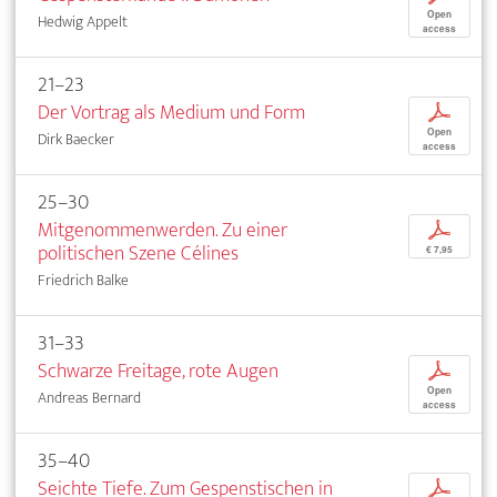
Open
Hedwig Appelt
access
21–23
Der Vortrag als Medium und Form
p
Open
Dirk Baecker
access
25–30
Mitgenommenwerden. Zu einer
p
politischen Szene Célines
€ 7,95
Friedrich Balke
31–33
Schwarze Freitage, rote Augen
p
Open
Andreas Bernard
access
35–40
Seichte Tiefe. Zum Gespenstischen in
p