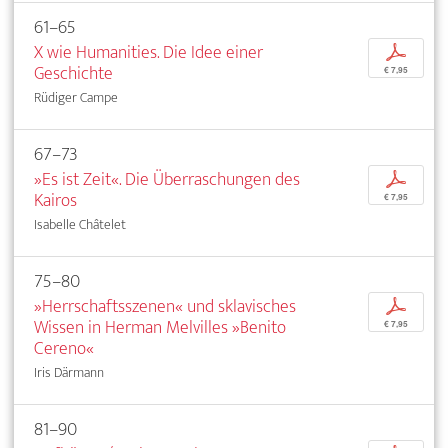
61–65
X wie Humanities. Die Idee einer
p
Geschichte
€ 7,95
Rüdiger Campe
67–73
»Es ist Zeit«. Die Überraschungen des
p
Kairos
€ 7,95
Isabelle Châtelet
75–80
»Herrschaftsszenen« und sklavisches
p
Wissen in Herman Melvilles »Benito
€ 7,95
Cereno«
Iris Därmann
81–90