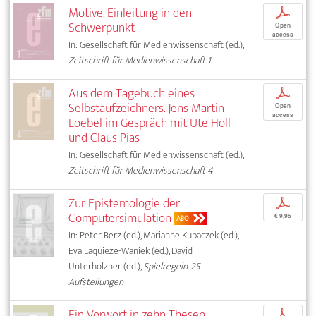
Motive. Einleitung in den
p
Schwerpunkt
Open
access
In: Gesellschaft für Medienwissenschaft (ed.),
Zeitschrift für Medienwissenschaft 1
Aus dem Tagebuch eines
p
Selbstaufzeichners. Jens Martin
Open
access
Loebel im Gespräch mit Ute Holl
und Claus Pias
In: Gesellschaft für Medienwissenschaft (ed.),
Zeitschrift für Medienwissenschaft 4
Zur Epistemologie der
p
Computersimulation
€ 9,95
ABO
In: Peter Berz (ed.), Marianne Kubaczek (ed.),
Eva Laquièze-Waniek (ed.), David
Unterholzner (ed.),
Spielregeln. 25
Aufstellungen
Ein Vorwort in zehn Thesen
p