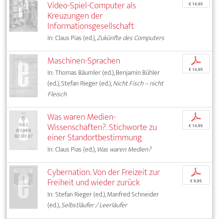
Video-Spiel-Computer als
€ 14,95
Kreuzungen der
Informationsgesellschaft
In: Claus Pias (ed.),
Zukünfte des Computers
Maschinen-Sprachen
p
€ 14,95
In: Thomas Bäumler (ed.), Benjamin Bühler
(ed.), Stefan Rieger (ed.),
Nicht Fisch – nicht
Fleisch
Was waren Medien-
p
Wissenschaften?. Stichworte zu
€ 14,95
einer Standortbestimmung
In: Claus Pias (ed.),
Was waren Medien?
Cybernation. Von der Freizeit zur
p
Freiheit und wieder zurück
€ 9,95
In: Stefan Rieger (ed.), Manfred Schneider
(ed.),
Selbstläufer / Leerläufer