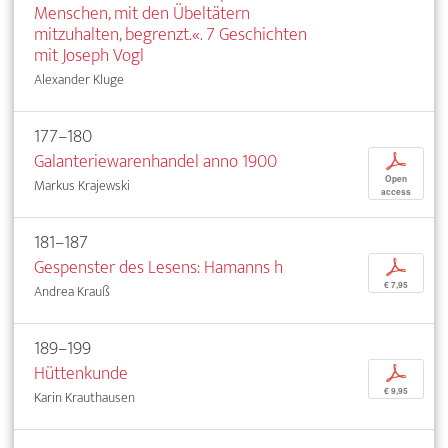
Menschen, mit den Übeltätern
mitzuhalten, begrenzt.«. 7 Geschichten
mit Joseph Vogl
Alexander Kluge
177–180
Galanteriewarenhandel anno 1900
p
Open
Markus Krajewski
access
181–187
Gespenster des Lesens: Hamanns h
p
€ 7,95
Andrea Krauß
189–199
Hüttenkunde
p
€ 9,95
Karin Krauthausen