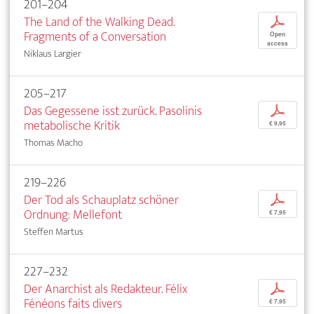
201–204
The Land of the Walking Dead.
p
Fragments of a Conversation
Open
access
Niklaus Largier
205–217
Das Gegessene isst zurück. Pasolinis
p
metabolische Kritik
€ 9,95
Thomas Macho
219–226
Der Tod als Schauplatz schöner
p
Ordnung: Mellefont
€ 7,95
Steffen Martus
227–232
Der Anarchist als Redakteur. Félix
p
Fénéons faits divers
€ 7,95