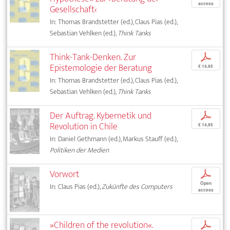
access
Gesellschaft‹
In: Thomas Brandstetter (ed.), Claus Pias (ed.),
Sebastian Vehlken (ed.),
Think Tanks
Think-Tank-Denken. Zur
p
Epistemologie der Beratung
€ 14,95
In: Thomas Brandstetter (ed.), Claus Pias (ed.),
Sebastian Vehlken (ed.),
Think Tanks
Der Auftrag. Kybernetik und
p
Revolution in Chile
€ 14,95
In: Daniel Gethmann (ed.), Markus Stauff (ed.),
Politiken der Medien
Vorwort
p
Open
In: Claus Pias (ed.),
Zukünfte des Computers
access
»Children of the revolution«.
p