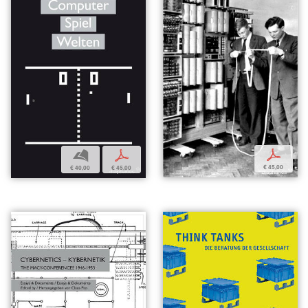
p
b
p
€ 45,00
€ 40,00
€ 45,00