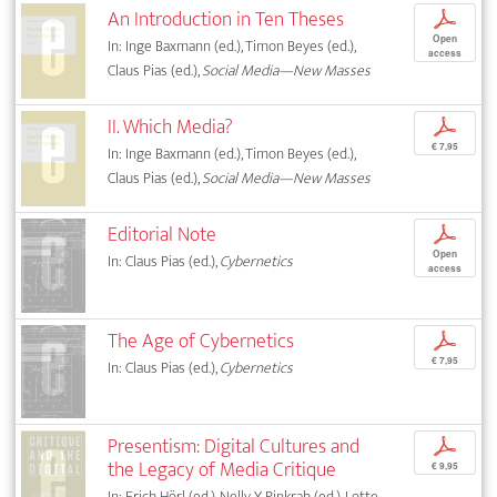
An Introduction in Ten Theses
p
Open
In: Inge Baxmann (ed.), Timon Beyes (ed.),
access
Claus Pias (ed.),
Social Media—New Masses
II. Which Media?
p
€ 7,95
In: Inge Baxmann (ed.), Timon Beyes (ed.),
Claus Pias (ed.),
Social Media—New Masses
Editorial Note
p
Open
In: Claus Pias (ed.),
Cybernetics
access
The Age of Cybernetics
p
€ 7,95
In: Claus Pias (ed.),
Cybernetics
Presentism: Digital Cultures and
p
the Legacy of Media Critique
€ 9,95
In: Erich Hörl (ed.), Nelly Y. Pinkrah (ed.), Lotte