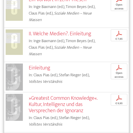
Open
In: Inge Baxmann (ed.), Timon Beyes (ed.),
access
Claus Pias (ed.),
Soziale Medien – Neue
Massen
II. Welche Medien?. Einleitung
p
€ 7,95
In: Inge Baxmann (ed.), Timon Beyes (ed.),
Claus Pias (ed.),
Soziale Medien – Neue
Massen
Einleitung
p
Open
In: Claus Pias (ed.), Stefan Rieger (ed.),
access
Vollstes Verständnis
»Greatest Common Knowledge«.
p
Kultur, Intelligenz und das
€ 9,95
Versprechen der Ignoranz
In: Claus Pias (ed.), Stefan Rieger (ed.),
Vollstes Verständnis