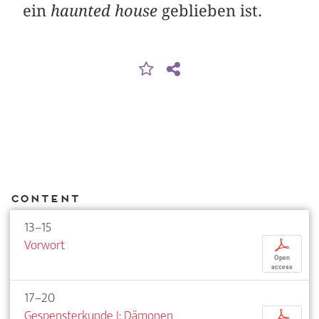
ein
haunted house
geblieben ist.
Content
13–15
Vorwort
p
Open
access
17–20
Gespensterkunde I: Dämonen
p