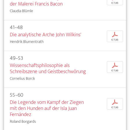
der Malerei Francis Bacon
€ 7,95
Claudia Blümle
41–48
Die analytische Arche John Wilkins'
p
€ 7,95
Hendrik Blumentrath
49–53
Wissenschaftsphilosophie als
p
Schreibszene und Geistbeschwörung
€ 7,95
Cornelius Borck
55–60
Die Legende vom Kampf der Ziegen
p
mit den Hunden auf der Isla Juan
€ 7,95
Fernández
Roland Borgards