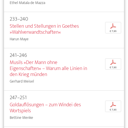
Ethel Matala de Mazza
233–240
Stellen und Stellungen in Goethes
p
»Wahlverwandtschaften«
€ 7,95
Harun Maye
241–246
Musils »Der Mann ohne
p
Eigenschaften« – Warum alle Linien in
€ 7,95
den Krieg münden
Gerhard Meisel
247–251
Goldauflösungen – zum Windei des
p
Wortspiels
€ 7,95
Bettine Menke