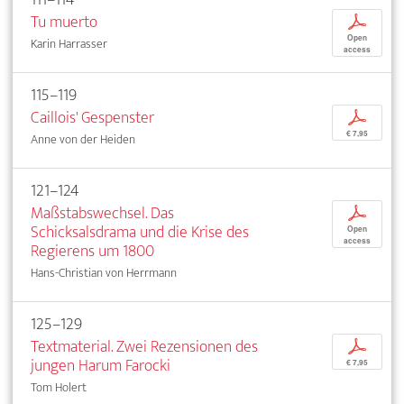
Tu muerto
p
Open
Karin Harrasser
access
115–119
Caillois' Gespenster
p
€ 7,95
Anne von der Heiden
121–124
Maßstabswechsel. Das
p
Schicksalsdrama und die Krise des
Open
access
Regierens um 1800
Hans-Christian von Herrmann
125–129
Textmaterial. Zwei Rezensionen des
p
jungen Harum Farocki
€ 7,95
Tom Holert