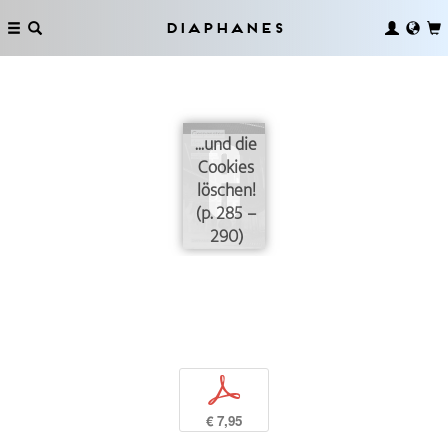
Diaphanes
...und die
Cookies
löschen!
(p. 285 –
290)
p
€ 7,95