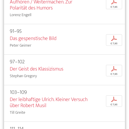
Aufhören / Weitermachen. Zur
p
Polarität des Humors
€ 7,95
Lorenz Engell
91–95
Das gespenstische Bild
p
€ 7,95
Peter Geimer
97–102
Der Geist des Klassizismus
p
€ 7,95
Stephan Gregory
103–109
Der leibhaftige Ulrich. Kleiner Versuch
p
über Robert Musil
€ 7,95
Till Greite
111–114