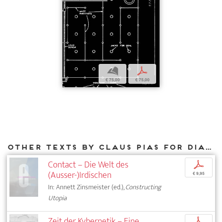
b
p
€ 75,00
€ 75,00
Other texts by Claus Pias for DIAPHANES
Contact – Die Welt des
p
(Ausser-)Irdischen
€ 9,95
In: Annett Zinsmeister (ed.),
Constructing
Utopia
Zeit der Kybernetik – Eine
p