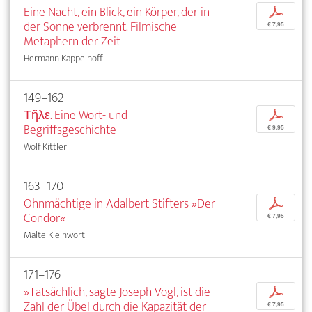
Eine Nacht, ein Blick, ein Körper, der in
p
der Sonne verbrennt. Filmische
€ 7,95
Metaphern der Zeit
Hermann Kappelhoff
149–162
Τῆλε. Eine Wort- und
p
Begriffsgeschichte
€ 9,95
Wolf Kittler
163–170
Ohnmächtige in Adalbert Stifters »Der
p
Condor«
€ 7,95
Malte Kleinwort
171–176
»Tatsächlich, sagte Joseph Vogl, ist die
p
Zahl der Übel durch die Kapazität der
€ 7,95