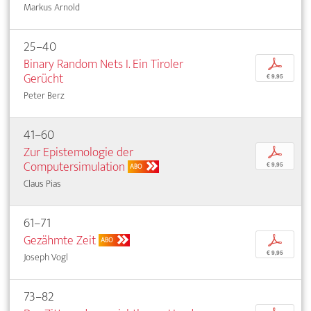
Markus Arnold
25–40
Binary Random Nets I. Ein Tiroler
p
Gerücht
€ 9,95
Peter Berz
41–60
Zur Epistemologie der
p
Computersimulation
€ 9,95
ABO
Claus Pias
61–71
Gezähmte Zeit
p
ABO
€ 9,95
Joseph Vogl
73–82