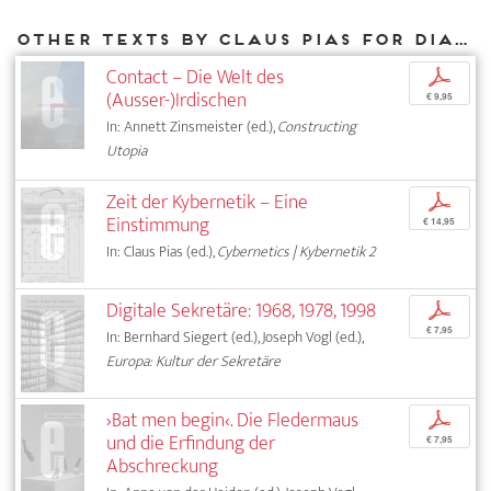
Other texts by Claus Pias for DIAPHANES
Contact – Die Welt des
p
(Ausser-)Irdischen
€ 9,95
In: Annett Zinsmeister (ed.),
Constructing
Utopia
Zeit der Kybernetik – Eine
p
Einstimmung
€ 14,95
In: Claus Pias (ed.),
Cybernetics | Kybernetik 2
Digitale Sekretäre: 1968, 1978, 1998
p
€ 7,95
In: Bernhard Siegert (ed.), Joseph Vogl (ed.),
Europa: Kultur der Sekretäre
›Bat men begin‹. Die Fledermaus
p
und die Erfindung der
€ 7,95
Abschreckung