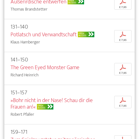
Außerirdische entwerfen
p
OPEN
ACCESS
€ 7,95
Thomas Brandstetter
131–140
Potlatsch und Verwandtschaft
p
OPEN
ACCESS
€ 7,95
Klaus Hamberger
141–150
The Green Eyed Monster Game
p
€ 7,95
Richard Heinrich
151–157
»Bohr nicht in der Nase! Schau dir die
p
Frauen an!«
OPEN
€ 7,95
ACCESS
Robert Pfaller
159–171