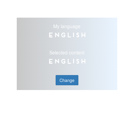
My language
English
Selected content
English
Change