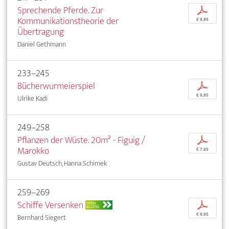
Sprechende Pferde. Zur
p
Kommunikationstheorie der
€ 9,95
Übertragung
Daniel Gethmann
233–245
Bücherwurmeierspiel
p
€ 9,95
Ulrike Kadi
249–258
Pflanzen der Wüste. 20m² - Figuig /
p
Marokko
€ 7,95
Gustav Deutsch, Hanna Schimek
259–269
Schiffe Versenken
p
OPEN
ACCESS
€ 9,95
Bernhard Siegert