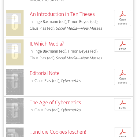
An Introduction in Ten Theses
p
Open
In: Inge Baxmann (ed.), Timon Beyes (ed.),
access
Claus Pias (ed.),
Social Media—New Masses
II. Which Media?
p
€ 7,95
In: Inge Baxmann (ed.), Timon Beyes (ed.),
Claus Pias (ed.),
Social Media—New Masses
Editorial Note
p
Open
In: Claus Pias (ed.),
Cybernetics
access
The Age of Cybernetics
p
€ 7,95
In: Claus Pias (ed.),
Cybernetics
...und die Cookies löschen!
p