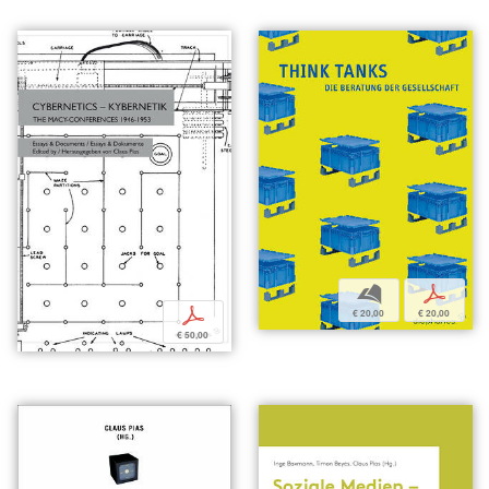
b
p
p
€ 20,00
€ 20,00
€ 50,00