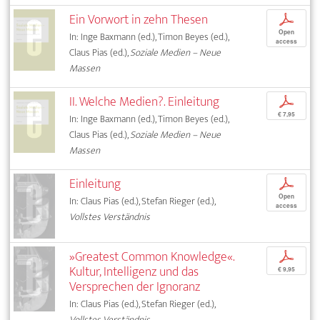
Ein Vorwort in zehn Thesen
p
Open
In: Inge Baxmann (ed.), Timon Beyes (ed.),
access
Claus Pias (ed.),
Soziale Medien – Neue
Massen
II. Welche Medien?. Einleitung
p
€ 7,95
In: Inge Baxmann (ed.), Timon Beyes (ed.),
Claus Pias (ed.),
Soziale Medien – Neue
Massen
Einleitung
p
Open
In: Claus Pias (ed.), Stefan Rieger (ed.),
access
Vollstes Verständnis
»Greatest Common Knowledge«.
p
Kultur, Intelligenz und das
€ 9,95
Versprechen der Ignoranz
In: Claus Pias (ed.), Stefan Rieger (ed.),
Vollstes Verständnis