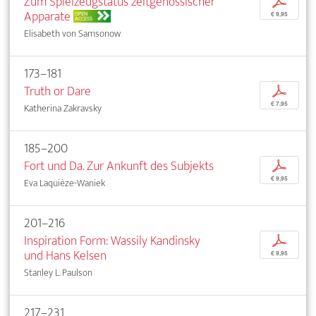
Zum Spielzeugstatus zeitgenössischer
p
Apparate
OPEN
€ 9,95
ACCESS
Elisabeth von Samsonow
173–181
Truth or Dare
p
€ 7,95
Katherina Zakravsky
185–200
Fort und Da. Zur Ankunft des Subjekts
p
€ 9,95
Eva Laquièze-Waniek
201–216
Inspiration Form: Wassily Kandinsky
p
und Hans Kelsen
€ 9,95
Stanley L. Paulson
217–231