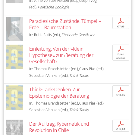
In: Anne von der Heiden (ed.), Joseph Vogl
(ed.),
Politische Zoologie
Paradiesische Zustände. Tümpel –
p
Erde – Raumstation
€ 7,95
In: Butis Butis (ed.),
Stehende Gewässer
Einleitung. Von der »Klein-
p
Hypothese« zur ›Beratung der
Open
access
Gesellschaft‹
In: Thomas Brandstetter (ed.), Claus Pias (ed.),
Sebastian Vehlken (ed.),
Think Tanks
Think-Tank-Denken. Zur
p
Epistemologie der Beratung
€ 14,95
In: Thomas Brandstetter (ed.), Claus Pias (ed.),
Sebastian Vehlken (ed.),
Think Tanks
Der Auftrag. Kybernetik und
p
Revolution in Chile
€ 14,95