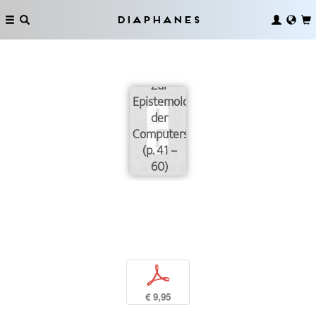
Diaphanes
Zur
Epistemologie
der
Computersimulation
(p. 41 –
60)
p
€ 9,95