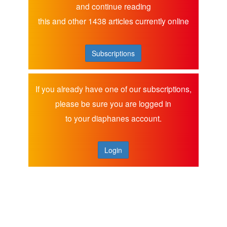
and continue reading
this and other 1438 articles currently online
Subscriptions
If you already have one of our subscriptions,
please be sure you are logged in
to your diaphanes account.
Login