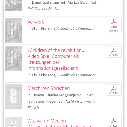
In: Daniel Gethmann (ed.), Markus Stauff (ed.),
Politiken der Medien
Vorwort
p
Open
In: Claus Pias (ed.),
Zukünfte des Computers
access
»Children of the revolution«.
p
Video-Spiel-Computer als
€ 14,95
Kreuzungen der
Informationsgesellschaft
In: Claus Pias (ed.),
Zukünfte des Computers
Maschinen-Sprachen
p
€ 14,95
In: Thomas Bäumler (ed.), Benjamin Bühler
(ed.), Stefan Rieger (ed.),
Nicht Fisch – nicht
Fleisch
Was waren Medien-
p
Wissenschaften?. Stichworte zu
€ 14,95