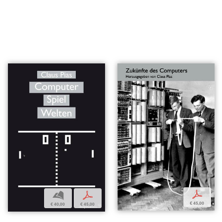
p
b
p
€ 45,00
€ 40,00
€ 45,00