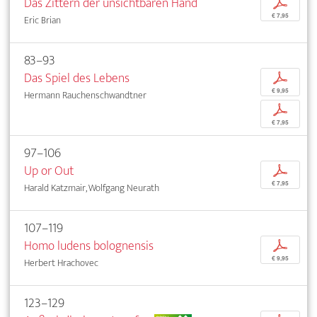
Das Zittern der unsichtbaren Hand
p
€ 7,95
Eric Brian
83–93
Das Spiel des Lebens
p
€ 9,95
Hermann Rauchenschwandtner
p
€ 7,95
97–106
Up or Out
p
€ 7,95
Harald Katzmair, Wolfgang Neurath
107–119
Homo ludens bolognensis
p
€ 9,95
Herbert Hrachovec
123–129