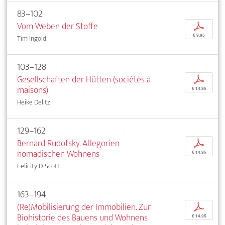
83–102
Vom Weben der Stoffe
p
€ 9,95
Tim Ingold
103–128
Gesellschaften der Hütten (sociétés à
p
maisons)
€ 14,95
Heike Delitz
129–162
Bernard Rudofsky. Allegorien
p
nomadischen Wohnens
€ 14,95
Felicity D. Scott
163–194
(Re)Mobilisierung der Immobilien. Zur
p
Biohistorie des Bauens und Wohnens
€ 14,95