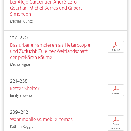
bei Alejo Carpentier, André Leroi-
Gourhan, Michel Serres und Gilbert
Simondon
Michael Cuntz
197–220
Das urbane Kampieren als Heterotopie
p
und Zuflucht. Zu einer Weltlandschaft
€ 14,95
der prekären Räume
Michel Agier
221–238
Better Shelter
p
€ 9,95
Emily Brownell
239–242
Wohnmobile vs. mobile homes
p
Open
Kathrin Röggla
access