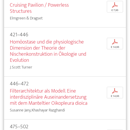
Cruising Pavilion / Powerless
p
Structures
€ 7,95
Elmgreen & Dragset
421–446
Homöostase und die physiologische
p
Dimension der Theorie der
€ 14,95
Nischenkonstruktion in Ökologie und
Evolution
J. Scott Turner
446–472
Filterarchitektur als Modell. Eine
p
interdisziplinäre Auseinandersetzung
€ 14,95
mit dem Manteltier Oikopleura dioica
Susanne Jany, Khashayar Razghandi
475–502