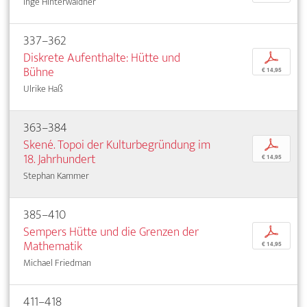
Inge Hinterwaldner
337–362
Diskrete Aufenthalte: Hütte und
p
Bühne
€ 14,95
Ulrike Haß
363–384
Skené. Topoi der Kulturbegründung im
p
18. Jahrhundert
€ 14,95
Stephan Kammer
385–410
Sempers Hütte und die Grenzen der
p
Mathematik
€ 14,95
Michael Friedman
411–418