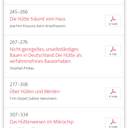
245–266
Die Hütte träumt vom Haus
p
€ 14,95
Joachim Krausse, Karin Krauthausen
267–276
Nicht-geregeltes, unselbständiges
p
Bauen in Deutschland. Die Hütte als
€ 7,95
verfahrensfreies Bauvorhaben
Stephan Pinkau
277–306
Über Hüllen und Werden
p
€ 14,95
Finn Geipel, Sabine Hansmann
307–334
Das Hüttenwesen im Mikrochip
p
€ 14,95