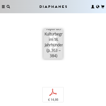
Diaphanes
Skené.
Topoi der
Kulturbegründung
im 18.
Jahrhundert
(p. 363 –
384)
p
€ 14,95