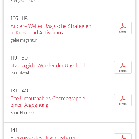
Karl-Josef Pazzini
105–118
Andere Welten. Magische Strategien
p
in Kunst und Aktivismus
€ 9,95
geheimagentur
119–130
»Not a girl«. Wunder der Unschuld
p
€ 9,95
Insa Härtel
131–140
The Untouchables. Choreographie
p
einer Begegnung
€ 7,95
Karin Harrasser
141
Ereignisse des Unverfügbaren
p