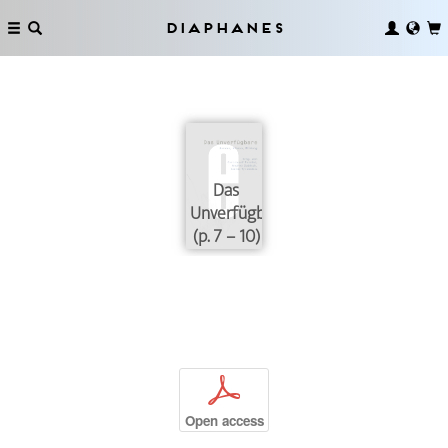
Diaphanes
Das
Unverfügbare
(p. 7 – 10)
p
Open access