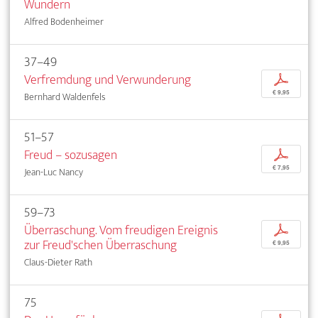
Wundern
Alfred Bodenheimer
37–49
Verfremdung und Verwunderung
p
€ 9,95
Bernhard Waldenfels
51–57
Freud – sozusagen
p
€ 7,95
Jean-Luc Nancy
59–73
Überraschung. Vom freudigen Ereignis
p
zur Freud'schen Überraschung
€ 9,95
Claus-Dieter Rath
75