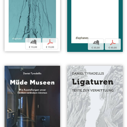
b
p
b
p
€ 15,00
€ 15,00
€ 35,00
€ 40,00