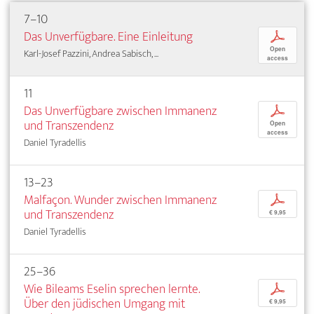
7–10
Das Unverfügbare. Eine Einleitung
p
Open
Karl-Josef Pazzini, Andrea Sabisch, ...
access
11
Das Unverfügbare zwischen Immanenz
p
und Transzendenz
Open
access
Daniel Tyradellis
13–23
Malfaçon. Wunder zwischen Immanenz
p
und Transzendenz
€ 9,95
Daniel Tyradellis
25–36
Wie Bileams Eselin sprechen lernte.
p
Über den jüdischen Umgang mit
€ 9,95