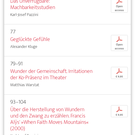
Das Unverfügbare:
p
Machbarkeitsstudien
Open
access
Karl-Josef Pazzini
77
Geglückte Gefühle
p
Open
Alexander Kluge
access
79–91
Wunder der Gemeinschaft. Irritationen
p
der Ko-Präsenz im Theater
€ 9,95
Matthias Warstat
93–104
Über die Herstellung von Wundern
p
und den Zwang zu erzählen. Francis
€ 9,95
Alÿs' »When Faith Moves Mountains«
(2000)