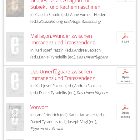
Jacques Lacan. Anagramme,
Subjekt- und Rechenmaschinen
In: Claudia Blümle (ed.), Anne von der Heiden
(ed.),
Blickzähmung und Augentäuschung
Malfaçon. Wunder zwischen
p
Immanenz und Transzendenz
€ 9,95
In: Karl-Josef Pazzini (ed.), Andrea Sabisch
(ed.), Daniel Tyradellis (ed.),
Das Unverfügbare
Das Unverfügbare zwischen
p
Immanenz und Transzendenz
Open
access
In: Karl-Josef Pazzini (ed.), Andrea Sabisch
(ed.), Daniel Tyradellis (ed.),
Das Unverfügbare
Vorwort
p
Open
In: Lars Friedrich (ed.), Karin Harrasser (ed.),
access
Daniel Tyradellis (ed.), Joseph Vogl (ed.),
Figuren der Gewalt