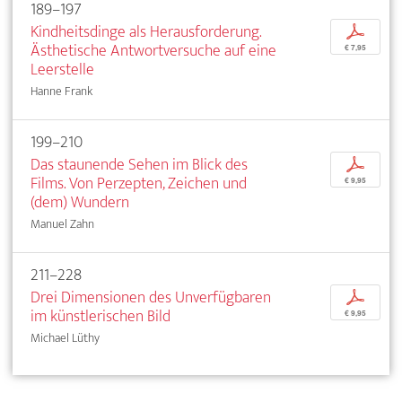
189–197
Kindheitsdinge als Herausforderung.
p
Ästhetische Antwortversuche auf eine
€ 7,95
Leerstelle
Hanne Frank
199–210
Das staunende Sehen im Blick des
p
Films. Von Perzepten, Zeichen und
€ 9,95
(dem) Wundern
Manuel Zahn
211–228
Drei Dimensionen des Unverfügbaren
p
im künstlerischen Bild
€ 9,95
Michael Lüthy