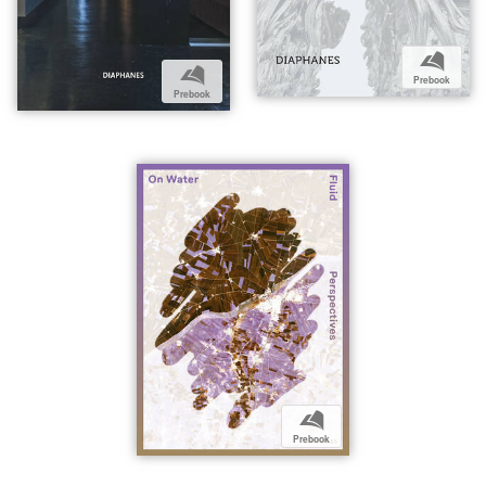
b
b
Prebook
Prebook
b
Prebook