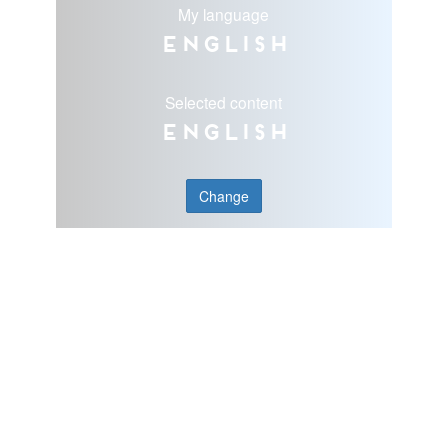
My language
English
Selected content
English
Change