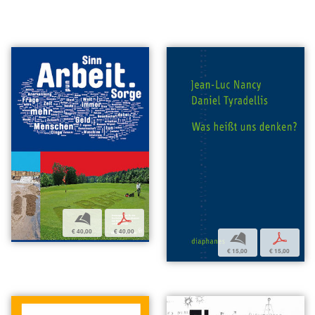
b
p
€ 40,00
€ 40,00
b
p
€ 15,00
€ 15,00