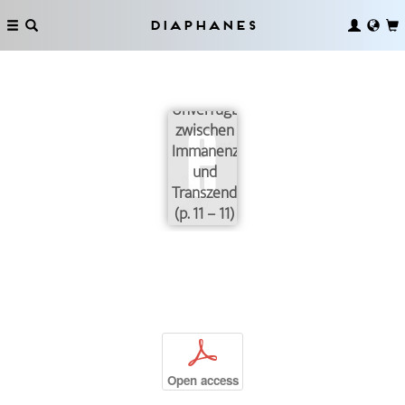
Diaphanes
Das
Unverfügbare
zwischen
Immanenz
und
Transzendenz
(p. 11 – 11)
p
Open access