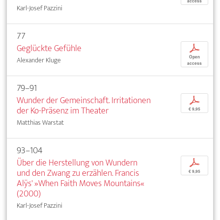
access
Karl-Josef Pazzini
77
Geglückte Gefühle
p
Open
Alexander Kluge
access
79–91
Wunder der Gemeinschaft. Irritationen
p
der Ko-Präsenz im Theater
€ 9,95
Matthias Warstat
93–104
Über die Herstellung von Wundern
p
und den Zwang zu erzählen. Francis
€ 9,95
Alÿs' »When Faith Moves Mountains«
(2000)
Karl-Josef Pazzini