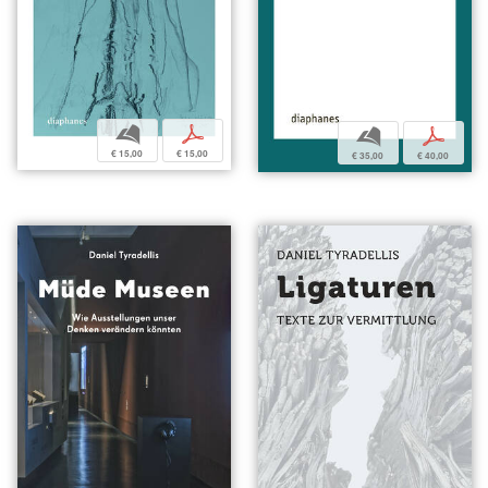
b
p
b
p
€ 15,00
€ 15,00
€ 35,00
€ 40,00