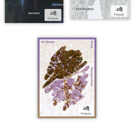
b
b
Prebook
Prebook
b
Prebook