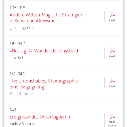
105–118
Andere Welten. Magische Strategien
p
in Kunst und Aktivismus
€ 9,95
geheimagentur
119–130
»Not a girl«. Wunder der Unschuld
p
€ 9,95
Insa Härtel
131–140
The Untouchables. Choreographie
p
einer Begegnung
€ 7,95
Karin Harrasser
141
Ereignisse des Unverfügbaren
p
Open
Andrea Sabisch
access