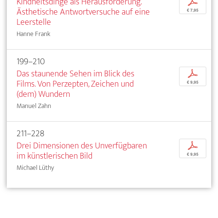
Kindheitsdinge als Herausforderung.
p
Ästhetische Antwortversuche auf eine
€ 7,95
Leerstelle
Hanne Frank
199–210
Das staunende Sehen im Blick des
p
Films. Von Perzepten, Zeichen und
€ 9,95
(dem) Wundern
Manuel Zahn
211–228
Drei Dimensionen des Unverfügbaren
p
im künstlerischen Bild
€ 9,95
Michael Lüthy