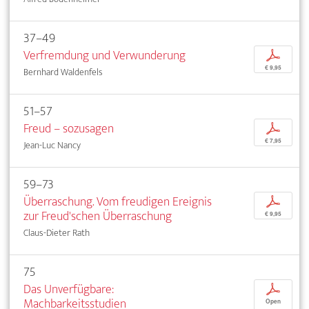
37–49
Verfremdung und Verwunderung
p
€ 9,95
Bernhard Waldenfels
51–57
Freud – sozusagen
p
€ 7,95
Jean-Luc Nancy
59–73
Überraschung. Vom freudigen Ereignis
p
zur Freud'schen Überraschung
€ 9,95
Claus-Dieter Rath
75
Das Unverfügbare:
p
Machbarkeitsstudien
Open