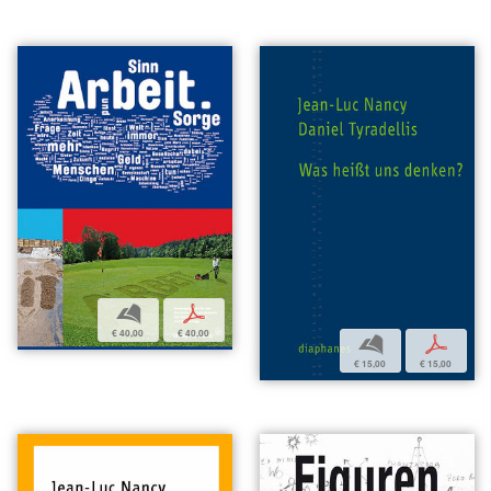
b
p
€ 40,00
€ 40,00
b
p
€ 15,00
€ 15,00