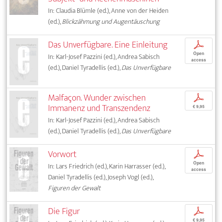
In: Claudia Blümle (ed.), Anne von der Heiden
(ed.),
Blickzähmung und Augentäuschung
Das Unverfügbare. Eine Einleitung
p
Open
In: Karl-Josef Pazzini (ed.), Andrea Sabisch
access
(ed.), Daniel Tyradellis (ed.),
Das Unverfügbare
Malfaçon. Wunder zwischen
p
Immanenz und Transzendenz
€ 9,95
In: Karl-Josef Pazzini (ed.), Andrea Sabisch
(ed.), Daniel Tyradellis (ed.),
Das Unverfügbare
Vorwort
p
Open
In: Lars Friedrich (ed.), Karin Harrasser (ed.),
access
Daniel Tyradellis (ed.), Joseph Vogl (ed.),
Figuren der Gewalt
Die Figur
p
€ 9,95