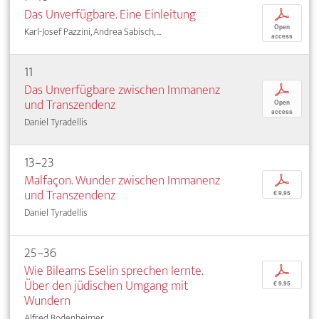
Das Unverfügbare. Eine Einleitung
p
Open
Karl-Josef Pazzini, Andrea Sabisch, ...
access
11
Das Unverfügbare zwischen Immanenz
p
und Transzendenz
Open
access
Daniel Tyradellis
13–23
Malfaçon. Wunder zwischen Immanenz
p
und Transzendenz
€ 9,95
Daniel Tyradellis
25–36
Wie Bileams Eselin sprechen lernte.
p
Über den jüdischen Umgang mit
€ 9,95
Wundern
Alfred Bodenheimer