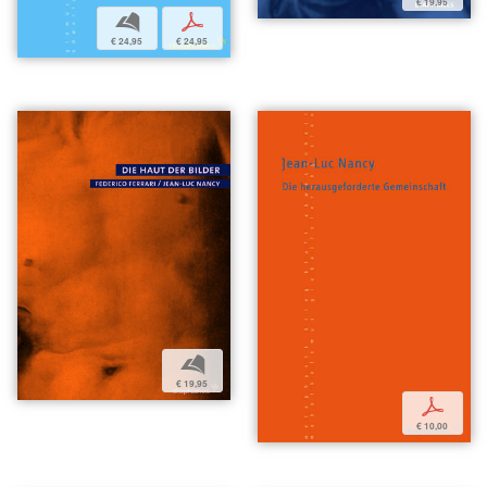
€ 19,95
b
p
€ 24,95
€ 24,95
b
€ 19,95
p
€ 10,00