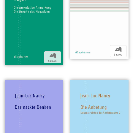
b
b
€ 12,00
€ 29,95