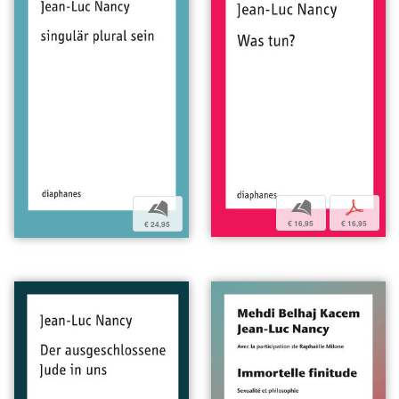
b
p
b
€ 16,95
€ 16,95
€ 24,95