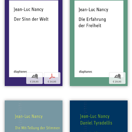
b
p
b
€ 29,95
€ 34,95
€ 29,95