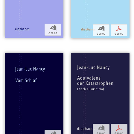
b
b
p
€ 29,95
€ 28,00
€ 28,00
b
p
€ 10,00
€ 10,00