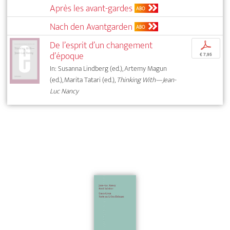
Après les avant-gardes
ABO
Nach den Avantgarden
ABO
De l’esprit d’un changement
p
d’époque
€ 7,95
In: Susanna Lindberg (ed.), Artemy Magun
(ed.), Marita Tatari (ed.),
Thinking With—Jean-
Luc Nancy