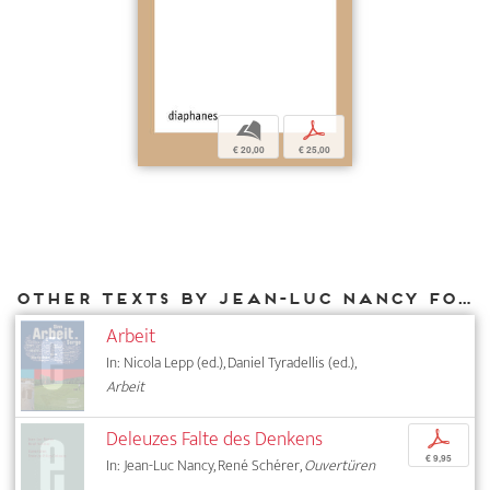
b
p
€ 20,00
€ 25,00
Other texts by Jean-Luc Nancy for DIAPHANES
Arbeit
In: Nicola Lepp (ed.), Daniel Tyradellis (ed.),
Arbeit
Deleuzes Falte des Denkens
p
€ 9,95
In: Jean-Luc Nancy, René Schérer,
Ouvertüren