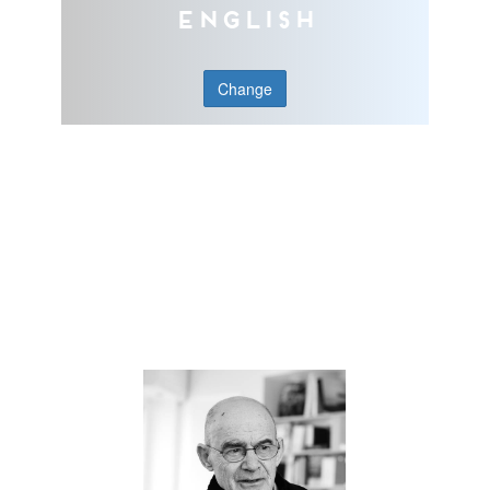
English
Change