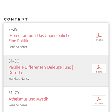
Content
7–29
›Homo tantum‹. Das Unpersönliche:
p
Eine Politik
€ 14,95
René Schérer
31–50
Parallele Differenzen. Deleuze | und |
p
Derrida
€ 9,95
Jean-Luc Nancy
51–79
Atheismus und Mystik
p
€ 14,95
René Schérer