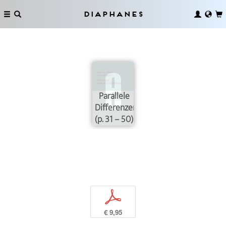
Diaphanes
Parallele
Differenzen
(p. 31 – 50)
p
€ 9,95