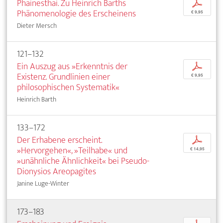
Phainesthai. Zu Heinrich Barths
p
Phänomenologie des Erscheinens
€ 9,95
Dieter Mersch
121–132
Ein Auszug aus »Erkenntnis der
p
Existenz. Grundlinien einer
€ 9,95
philosophischen Systematik«
Heinrich Barth
133–172
Der Erhabene erscheint.
p
»Hervorgehen«, »Teilhabe« und
€ 14,95
»unähnliche Ähnlichkeit« bei Pseudo-
Dionysios Areopagites
Janine Luge-Winter
173–183