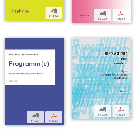
b
b
p
€ 12,00
€ 35,00
€ 35,00
b
p
b
p
€ 40,00
€ 40,00
€ 49,95
€ 49,95