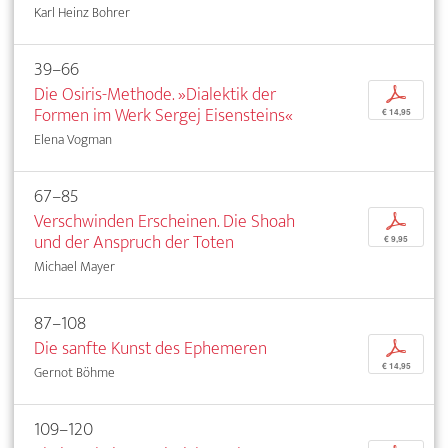
Karl Heinz Bohrer
39–66
Die Osiris-Methode. »Dialektik der
p
Formen im Werk Sergej Eisensteins«
€ 14,95
Elena Vogman
67–85
Verschwinden Erscheinen. Die Shoah
p
und der Anspruch der Toten
€ 9,95
Michael Mayer
87–108
Die sanfte Kunst des Ephemeren
p
€ 14,95
Gernot Böhme
109–120