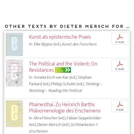
Other texts by Dieter Mersch for DIAPHANES
Kunst als epistemische Praxis
p
€ 14,95
In: Elke Bippus (ed.),
Kunst des Forschens
The Political and the Violent: On
p
Resistances
OPEN
€ 14,95
ACCESS
In: Anneka Esch-van Kan (ed.), Stephan
Packard (ed.), Philipp Schulte (ed.),
Thinking –
Resisting – Reading the Political
Phainesthai. Zu Heinrich Barths
p
Phänomenologie des Erscheinens
€ 9,95
In: Mira Fliescher (ed.), Fabian Goppelsröder
(ed.), Dieter Mersch (ed.),
Sichtbarkeiten 1:
Erscheinen