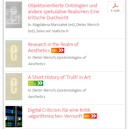
Objektorientierte Ontologien und
p
andere spekulative Realismen. Eine
€ 14,95
kritische Durchsicht
In: Magdalena Marszałek (ed.), Dieter Mersch
(ed.),
Seien wir realistisch
Research in the Realm of
Aesthetics
ABO
In: Dieter Mersch,
Epistemologies of
Aesthetics
A Short History of ‘Truth’ in Art
OPEN
ACCESS
In: Dieter Mersch,
Epistemologies of
Aesthetics
Digital Criticism. Für eine Kritik
›algorithmischer‹ Vernunft
ABO