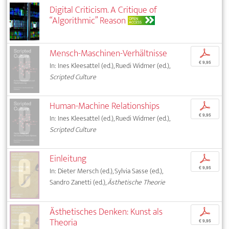
Digital Criticism. A Critique of
“Algorithmic” Reason
OPEN
ACCESS
Mensch-Maschinen-Verhältnisse
p
€ 9,95
In: Ines Kleesattel (ed.), Ruedi Widmer (ed.),
Scripted Culture
Human-Machine Relationships
p
€ 9,95
In: Ines Kleesattel (ed.), Ruedi Widmer (ed.),
Scripted Culture
Einleitung
p
€ 9,95
In: Dieter Mersch (ed.), Sylvia Sasse (ed.),
Sandro Zanetti (ed.),
Ästhetische Theorie
Ästhetisches Denken: Kunst als
p
Theoria
€ 9,95