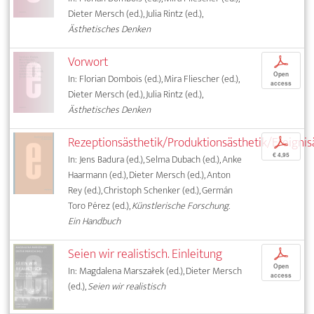
Dieter Mersch (ed.), Julia Rintz (ed.),
Ästhetisches Denken
Vorwort
p
Open
In: Florian Dombois (ed.), Mira Fliescher (ed.),
access
Dieter Mersch (ed.), Julia Rintz (ed.),
Ästhetisches Denken
Rezeptionsästhetik/Produktionsästhetik/Ereignis
p
€ 4,95
In: Jens Badura (ed.), Selma Dubach (ed.), Anke
Haarmann (ed.), Dieter Mersch (ed.), Anton
Rey (ed.), Christoph Schenker (ed.), Germán
Toro Pérez (ed.),
Künstlerische Forschung.
Ein Handbuch
Seien wir realistisch. Einleitung
p
Open
In: Magdalena Marszałek (ed.), Dieter Mersch
access
(ed.),
Seien wir realistisch