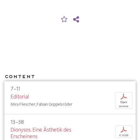
Content
7–11
Editorial
p
Open
Mira Fliescher, Fabian Goppelsröder
access
13–38
Dionysos. Eine Ästhetik des
p
Erscheinens
€ 14,95