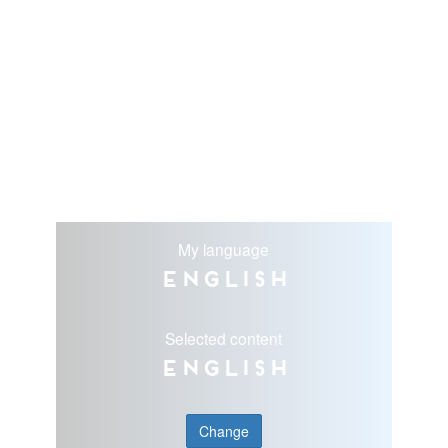
My language
English
Selected content
English
Change