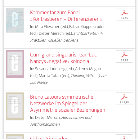
Kommentar zum Panel
p
»Kontrastieren – Differenzieren«
€ 7,95
In: Mira Fliescher (ed.), Fabian Goppelsröder
(ed.), Dieter Mersch (ed.),
Sichtbarkeiten 4:
Praktiken visuellen Denkens
Cum grano singularis. Jean-Luc
p
Nancys ›negative‹ koinonia
€ 9,95
In: Susanna Lindberg (ed.), Artemy Magun
(ed.), Marita Tatari (ed.),
Thinking With—Jean-
Luc Nancy
Bruno Latours symmetrische
p
Netzwerke im Spiegel der
€ 12,95
Asymmetrie sozialer Beziehungen
In: Dieter Mersch,
Humanismen und
Antihumanismen
Gilbert Simondons
p