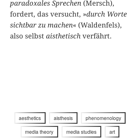
paradoxales Sprechen
(Mersch),
fordert, das versucht, »
durch Worte
sichtbar zu machen
« (Waldenfels),
also selbst
aisthetisch
verfährt.
aesthetics
aisthesis
phenomenology
media theory
media studies
art