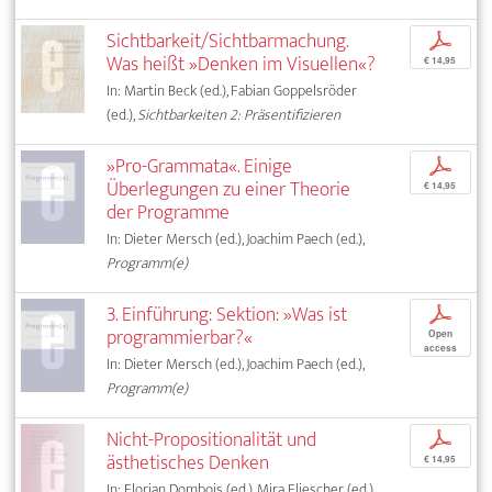
Sichtbarkeit/Sichtbarmachung.
p
Was heißt »Denken im Visuellen«?
€ 14,95
In: Martin Beck (ed.), Fabian Goppelsröder
(ed.),
Sichtbarkeiten 2: Präsentifizieren
»Pro-Grammata«. Einige
p
Überlegungen zu einer Theorie
€ 14,95
der Programme
In: Dieter Mersch (ed.), Joachim Paech (ed.),
Programm(e)
3. Einführung: Sektion: »Was ist
p
programmierbar?«
Open
access
In: Dieter Mersch (ed.), Joachim Paech (ed.),
Programm(e)
Nicht-Propositionalität und
p
ästhetisches Denken
€ 14,95
In: Florian Dombois (ed.), Mira Fliescher (ed.),