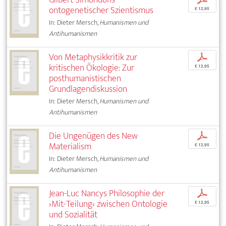
ontogenetischer Szientismus
€ 12,95
In: Dieter Mersch,
Humanismen und
Antihumanismen
Von Metaphysikkritik zur
p
kritischen Ökologie: Zur
€ 12,95
posthumanistischen
Grundlagendiskussion
In: Dieter Mersch,
Humanismen und
Antihumanismen
Die Ungenügen des New
p
Materialism
€ 12,95
In: Dieter Mersch,
Humanismen und
Antihumanismen
Jean-Luc Nancys Philosophie der
p
›Mit-Teilung‹ zwischen Ontologie
€ 12,95
und Sozialität