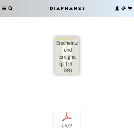
Diaphanes
Erscheinung
und
Ereignis
(p. 173 –
183)
p
€ 9,95