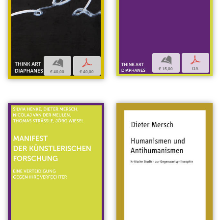
b
p
b
p
€ 15,00
OA
€ 40,00
€ 40,00