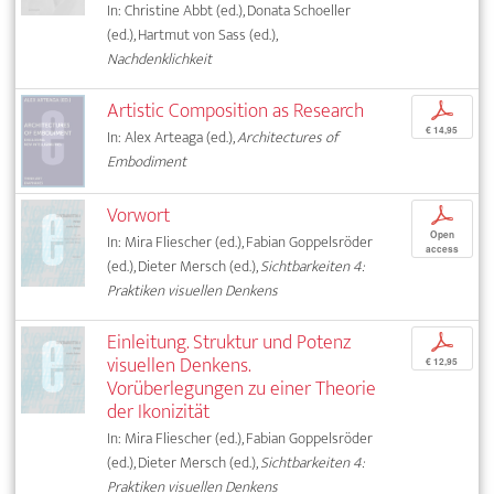
In: Christine Abbt (ed.), Donata Schoeller
(ed.), Hartmut von Sass (ed.),
Nachdenklichkeit
Artistic Composition as Research
p
€ 14,95
In: Alex Arteaga (ed.),
Architectures of
Embodiment
Vorwort
p
Open
In: Mira Fliescher (ed.), Fabian Goppelsröder
access
(ed.), Dieter Mersch (ed.),
Sichtbarkeiten 4:
Praktiken visuellen Denkens
Einleitung. Struktur und Potenz
p
visuellen Denkens.
€ 12,95
Vorüberlegungen zu einer Theorie
der Ikonizität
In: Mira Fliescher (ed.), Fabian Goppelsröder
(ed.), Dieter Mersch (ed.),
Sichtbarkeiten 4:
Praktiken visuellen Denkens