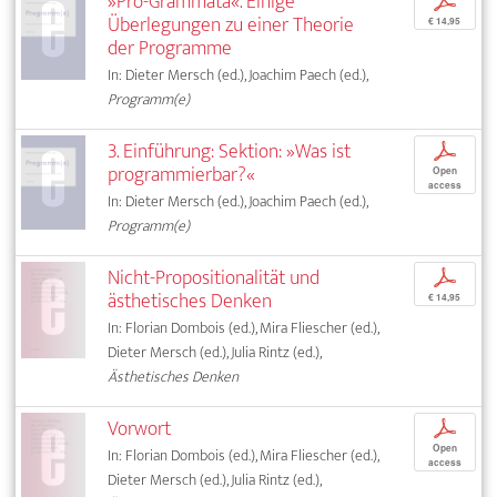
»Pro-Grammata«. Einige
p
Überlegungen zu einer Theorie
€ 14,95
der Programme
In: Dieter Mersch (ed.), Joachim Paech (ed.),
Programm(e)
3. Einführung: Sektion: »Was ist
p
programmierbar?«
Open
access
In: Dieter Mersch (ed.), Joachim Paech (ed.),
Programm(e)
Nicht-Propositionalität und
p
ästhetisches Denken
€ 14,95
In: Florian Dombois (ed.), Mira Fliescher (ed.),
Dieter Mersch (ed.), Julia Rintz (ed.),
Ästhetisches Denken
Vorwort
p
Open
In: Florian Dombois (ed.), Mira Fliescher (ed.),
access
Dieter Mersch (ed.), Julia Rintz (ed.),