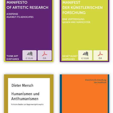
b
p
b
p
€ 15,00
OA
€ 15,00
OA