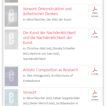
Vorwort: Dekonstruktion und
p
ästhetisches Denken
Open
access
In: Mira Fliescher,
Der Witz der Kunst
Die Kunst der Nachdenklichkeit
p
und die Nachdenklichkeit der
€ 14,95
Kunst
In: Christine Abbt (ed.), Donata Schoeller
(ed.), Hartmut von Sass (ed.),
Nachdenklichkeit
Artistic Composition as Research
p
€ 14,95
In: Alex Arteaga (ed.),
Architectures of
Embodiment
Vorwort
p
Open
In: Mira Fliescher (ed.), Fabian Goppelsröder
access
(ed.), Dieter Mersch (ed.),
Sichtbarkeiten 4: