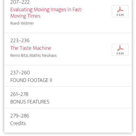
207–222
Evaluating Moving Images in Fast-
p
Moving Times
€ 9,95
Ruedi Widmer
223–236
The Taste Machine
p
€ 9,95
Remo Bitzi, Mathis Neuhaus
237–260
FOUND FOOTAGE II
261–278
BONUS FEATURES
279–286
Credits