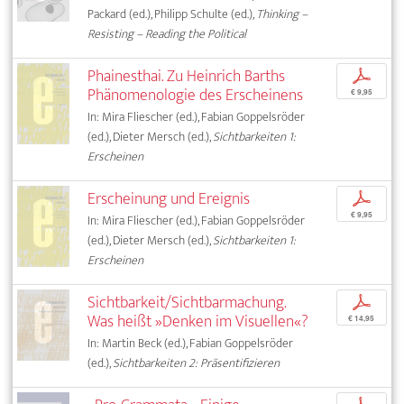
Packard (ed.), Philipp Schulte (ed.),
Thinking –
Resisting – Reading the Political
Phainesthai. Zu Heinrich Barths
p
Phänomenologie des Erscheinens
€ 9,95
In: Mira Fliescher (ed.), Fabian Goppelsröder
(ed.), Dieter Mersch (ed.),
Sichtbarkeiten 1:
Erscheinen
Erscheinung und Ereignis
p
€ 9,95
In: Mira Fliescher (ed.), Fabian Goppelsröder
(ed.), Dieter Mersch (ed.),
Sichtbarkeiten 1:
Erscheinen
Sichtbarkeit/Sichtbarmachung.
p
Was heißt »Denken im Visuellen«?
€ 14,95
In: Martin Beck (ed.), Fabian Goppelsröder
(ed.),
Sichtbarkeiten 2: Präsentifizieren