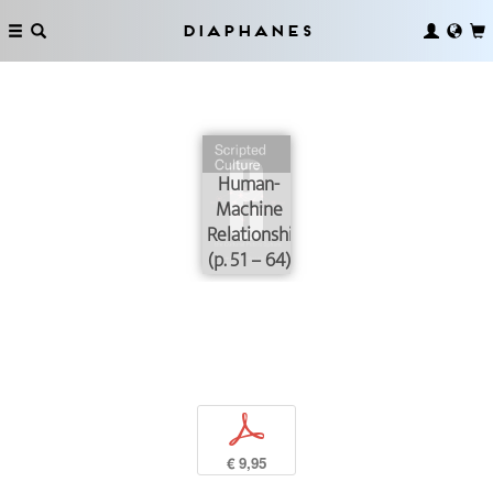
Diaphanes
Human-
Machine
Relationships
(p. 51 – 64)
p
€ 9,95