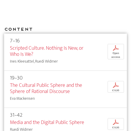
Content
7–16
Scripted Culture. Nothing Is New, or
p
Who Is We?
Open
access
Ines Kleesattel, Ruedi Widmer
19–30
The Cultural Public Sphere and the
p
Sphere of Rational Discourse
€ 9,95
Eva Mackensen
31–42
Media and the Digital Public Sphere
p
€ 9,95
Ruedi Widmer