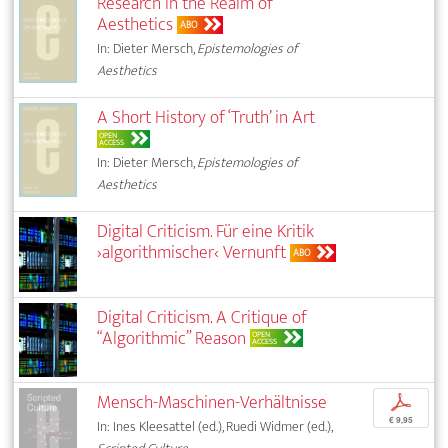
Research in the Realm of
Aesthetics
ABO
In: Dieter Mersch,
Epistemologies of
Aesthetics
A Short History of ‘Truth’ in Art
OPEN
ACCESS
In: Dieter Mersch,
Epistemologies of
Aesthetics
Digital Criticism. Für eine Kritik
›algorithmischer‹ Vernunft
ABO
Digital Criticism. A Critique of
“Algorithmic” Reason
OPEN
ACCESS
Mensch-Maschinen-Verhältnisse
p
€ 9,95
In: Ines Kleesattel (ed.), Ruedi Widmer (ed.),