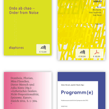
b
b
p
€ 12,00
€ 30,00
€ 30,00