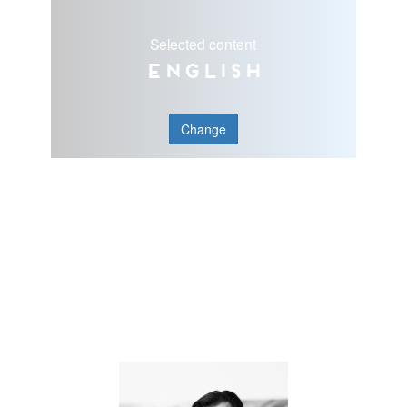
Selected content
English
Change