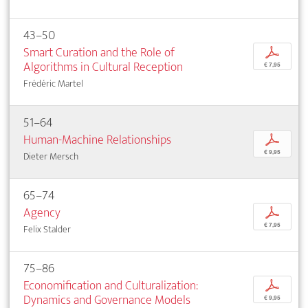
43–50
Smart Curation and the Role of
p
Algorithms in Cultural Reception
€ 7,95
Frédéric Martel
51–64
Human-Machine Relationships
p
€ 9,95
Dieter Mersch
65–74
Agency
p
€ 7,95
Felix Stalder
75–86
Economification and Culturalization:
p
Dynamics and Governance Models
€ 9,95