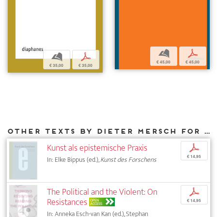
b
p
b
p
€ 45,00
€ 45,00
€ 35,00
€ 35,00
Other texts by Dieter Mersch for DIAPHANES
Kunst als epistemische Praxis
p
€ 14,95
In: Elke Bippus (ed.),
Kunst des Forschens
The Political and the Violent: On
p
Resistances
OPEN
€ 14,95
ACCESS
In: Anneka Esch-van Kan (ed.), Stephan