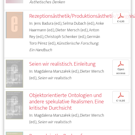
Ästhetisches Denken
Rezeptionsästhetik/Produktionsästhetik/Ereignis
p
€ 4,95
In: Jens Badura (ed.), Selma Dubach (ed.), Anke
Haarmann (ed.), Dieter Mersch (ed.), Anton
Rey (ed.), Christoph Schenker (ed.), Germán
Toro Pérez (ed.),
Künstlerische Forschung.
Ein Handbuch
Seien wir realistisch. Einleitung
p
Open
In: Magdalena Marszałek (ed.), Dieter Mersch
access
(ed.),
Seien wir realistisch
Objektorientierte Ontologien und
p
andere spekulative Realismen. Eine
€ 14,95
kritische Durchsicht
In: Magdalena Marszałek (ed.), Dieter Mersch
(ed.),
Seien wir realistisch