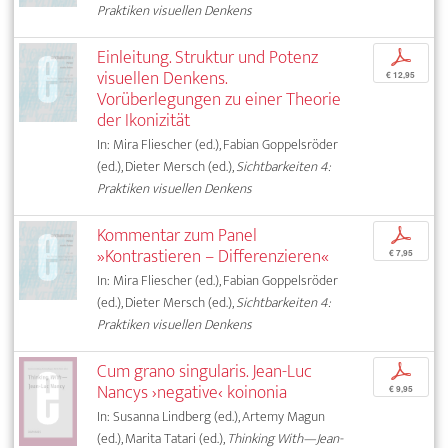
Praktiken visuellen Denkens
Einleitung. Struktur und Potenz
p
visuellen Denkens.
€ 12,95
Vorüberlegungen zu einer Theorie
der Ikonizität
In: Mira Fliescher (ed.), Fabian Goppelsröder
(ed.), Dieter Mersch (ed.),
Sichtbarkeiten 4:
Praktiken visuellen Denkens
Kommentar zum Panel
p
»Kontrastieren – Differenzieren«
€ 7,95
In: Mira Fliescher (ed.), Fabian Goppelsröder
(ed.), Dieter Mersch (ed.),
Sichtbarkeiten 4:
Praktiken visuellen Denkens
Cum grano singularis. Jean-Luc
p
Nancys ›negative‹ koinonia
€ 9,95
In: Susanna Lindberg (ed.), Artemy Magun
(ed.), Marita Tatari (ed.),
Thinking With—Jean-