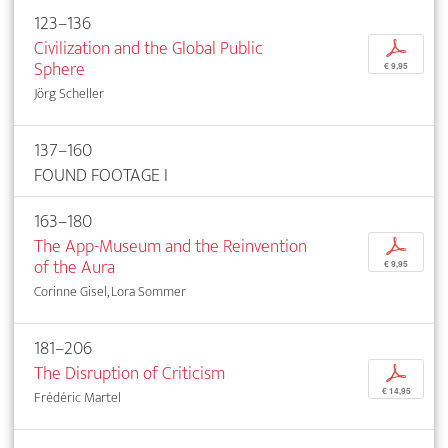
123–136
Civilization and the Global Public
p
Sphere
€ 9,95
Jörg Scheller
137–160
FOUND FOOTAGE I
163–180
The App-Museum and the Reinvention
p
of the Aura
€ 9,95
Corinne Gisel, Lora Sommer
181–206
The Disruption of Criticism
p
€ 14,95
Frédéric Martel