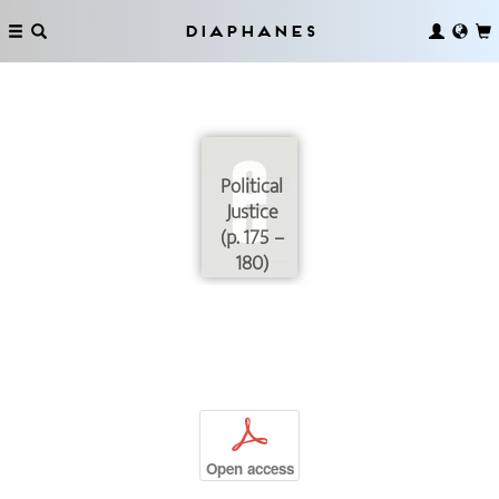
Diaphanes
Political
Justice
(p. 175 –
180)
p
Open access