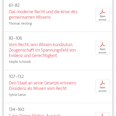
61–82
Das moderne Recht und die Krise des
p
gemeinsamen Wissens
Open
access
Thomas Vesting
83–106
Vom Recht, sein Wissen kundzutun.
p
Zeugenschaft im Spannungsfeld von
Open
access
Evidenz und Gerechtigkeit
Sibylle Schmidt
107–132
Den Staat an seine Gesetze erinnern.
p
Dissidenz als Wissen vom Recht
Open
access
Sylvia Sasse
134–160
Case: Drone Strikes. Auszug:
p