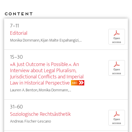
Content
7–11
Editorial
p
Open
Monika Dommann, Kijan Malte Espahangizi, ...
access
15–30
»A Just Outcome is Possible.«. An
p
Interview about Legal Pluralism,
Open
access
Jurisdictional Conflicts and Imperial
Law in Historical Perspective
ABO
Lauren A. Benton, Monika Dommann, ...
31–60
Soziologische Rechtsästhetik
p
Open
Andreas Fischer-Lescano
access