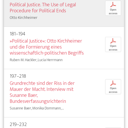
Political Justice. The Use of Legal
p
Procedure for Political Ends
Open
access
Otto Kirchheimer
181–194
»Political Justice«: Otto Kirchheimer
p
und die Formierung eines
Open
access
wissenschaftlich-politischen Begriffs
Ruben M. Hackler, Lucia Herrmann
197–218
Grundrechte sind der Riss in der
p
Mauer der Macht. Interview mit
Open
access
Susanne Baer,
Bundesverfassungsrichterin
Susanne Baer, Monika Dommann, ...
219–232