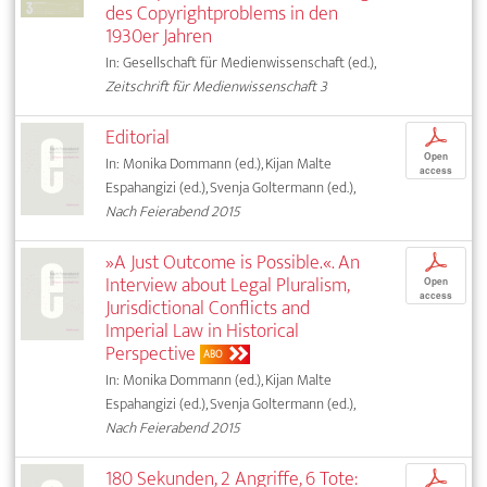
des Copyrightproblems in den
1930er Jahren
In: Gesellschaft für Medienwissenschaft (ed.),
Zeitschrift für Medienwissenschaft 3
Editorial
p
Open
In: Monika Dommann (ed.), Kijan Malte
access
Espahangizi (ed.), Svenja Goltermann (ed.),
Nach Feierabend 2015
»A Just Outcome is Possible.«. An
p
Interview about Legal Pluralism,
Open
access
Jurisdictional Conflicts and
Imperial Law in Historical
Perspective
ABO
In: Monika Dommann (ed.), Kijan Malte
Espahangizi (ed.), Svenja Goltermann (ed.),
Nach Feierabend 2015
180 Sekunden, 2 Angriffe, 6 Tote:
p