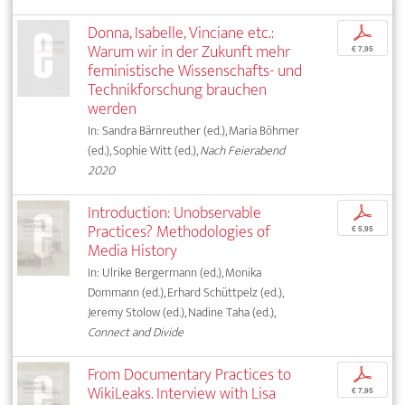
Donna, Isabelle, Vinciane etc.:
p
Warum wir in der Zukunft mehr
€ 7,95
feministische Wissenschafts- und
Technikforschung brauchen
werden
In: Sandra Bärnreuther (ed.), Maria Böhmer
(ed.), Sophie Witt (ed.),
Nach Feierabend
2020
Introduction: Unobservable
p
Practices? Methodologies of
€ 5,95
Media History
In: Ulrike Bergermann (ed.), Monika
Dommann (ed.), Erhard Schüttpelz (ed.),
Jeremy Stolow (ed.), Nadine Taha (ed.),
Connect and Divide
From Documentary Practices to
p
WikiLeaks. Interview with Lisa
€ 7,95