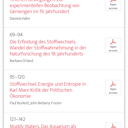
experimentellen Beobachtung von
Open
access
Gemengen im 19. Jahrhundert
Daniela Hahn
69–94
Die Erfindung des Stoffwechsels.
p
Wandel der Stoffwahrnehmung in der
Open
access
Naturforschung des 18. Jahrhunderts
Barbara Orland
95–120
Stoffwechsel, Energie und Entropie in
p
Karl Marx' Kritik der Politischen
Open
access
Ökonomie
Paul Burkett, John Bellamy Foster
121–142
Muddy Waters. Das Aquarium als
p