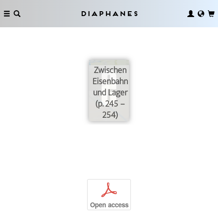
Diaphanes
Zwischen
Eisenbahn
und Lager
(p. 245 –
254)
p
Open access