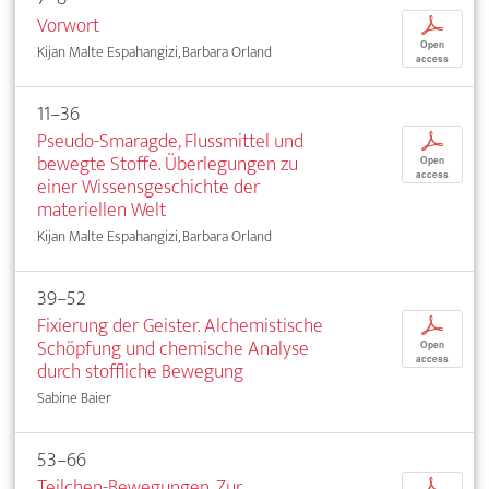
Vorwort
p
Open
Kijan Malte Espahangizi, Barbara Orland
access
11–36
Pseudo-Smaragde, Flussmittel und
p
bewegte Stoffe. Überlegungen zu
Open
access
einer Wissensgeschichte der
materiellen Welt
Kijan Malte Espahangizi, Barbara Orland
39–52
Fixierung der Geister. Alchemistische
p
Schöpfung und chemische Analyse
Open
access
durch stoffliche Bewegung
Sabine Baier
53–66
Teilchen-Bewegungen. Zur
p