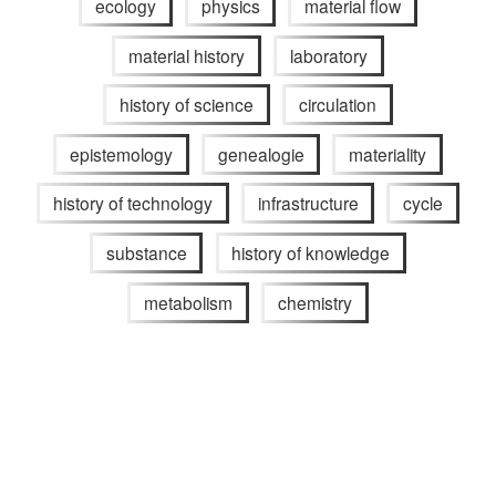
ecology
physics
material flow
material history
laboratory
history of science
circulation
epistemology
genealogie
materiality
history of technology
infrastructure
cycle
substance
history of knowledge
metabolism
chemistry