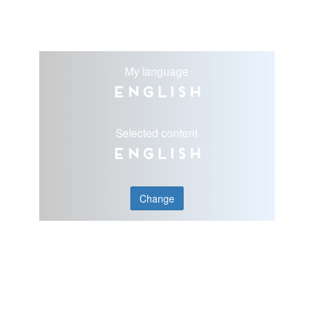
My language
English
Selected content
English
Change