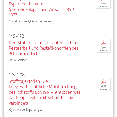
Experimentalraum
Open
access
(proto-)ökologischen Wissens, 1850–
1877
Christian Reiß, Mareike Vennen
145–172
Den Stoffkreislauf am Laufen halten.
p
Restearbeit und Resteökonomien des
Open
access
20. Jahrhunderts
Heike Weber
173–208
Stofftrajektorien. Die
p
kriegswirtschaftliche Mobilmachung
Open
access
des Rohstoffs Bor, 1914–1919 (oder: was
das Reagenzglas mit Sultan Tschair
verbindet)
Kijan Malte Espahangizi