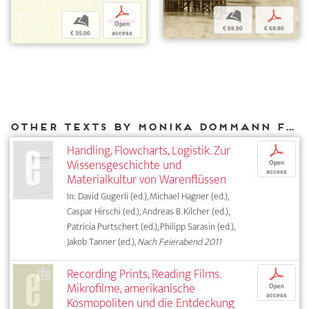
p
b
p
b
Open
€ 69,90
€ 69,90
€ 35,00
access
Other texts by Monika Dommann for DIAPHANES
Handling, Flowcharts, Logistik. Zur
p
Wissensgeschichte und
Open
access
Materialkultur von Warenflüssen
In: David Gugerli (ed.), Michael Hagner (ed.),
Caspar Hirschi (ed.), Andreas B. Kilcher (ed.),
Patricia Purtschert (ed.), Philipp Sarasin (ed.),
Jakob Tanner (ed.),
Nach Feierabend 2011
Recording Prints, Reading Films.
p
Mikrofilme, amerikanische
Open
access
Kosmopoliten und die Entdeckung