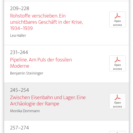
209–228
Rohstoffe verschieben. Ein
p
unsichtbares Geschäft in der Krise,
Open
access
1934–1939
Lea Haller
231–244
Pipeline. Am Puls der fossilen
p
Moderne
Open
access
Benjamin Steininger
245–254
Zwischen Eisenbahn und Lager. Eine
p
Archäologie der Rampe
Open
access
Monika Dommann
257–274